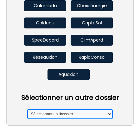
Calambda
Choix énergie
Caldeau
CapteSol
SpeeDeperd
ClimAperd
Réseauxion
RapidConso
Aquaxion
Sélectionner un autre dossier