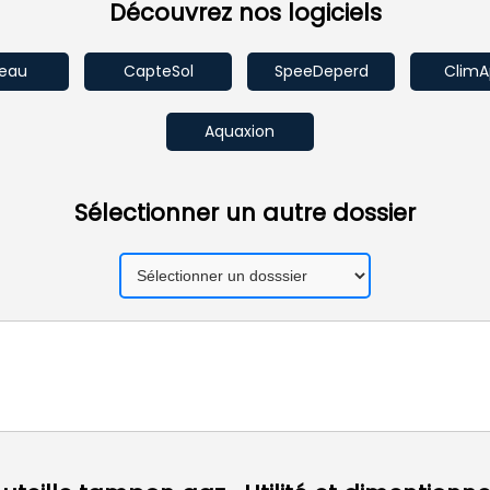
Découvrez nos logiciels
eau
CapteSol
SpeeDeperd
ClimA
Aquaxion
Sélectionner un autre dossier