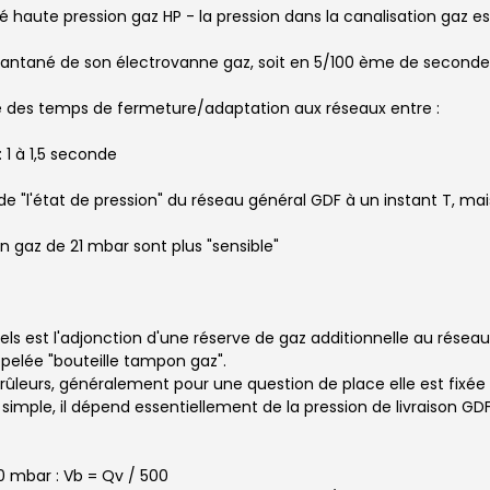
 haute pression gaz HP - la pression dans la canalisation gaz est
nstantané de son électrovanne gaz, soit en 5/100 ème de seconde
e des temps de fermeture/adaptation aux réseaux entre :
 1 à 1,5 seconde
 de "l'état de pression" du réseau général GDF à un instant T, 
n gaz de 21 mbar sont plus "sensible"
els est l'adjonction d'une réserve de gaz additionnelle au réseau
elée "bouteille tampon gaz".
s brûleurs, généralement pour une question de place elle est fixée
imple, il dépend essentiellement de la pression de livraison GD
0 mbar : Vb = Qv / 500