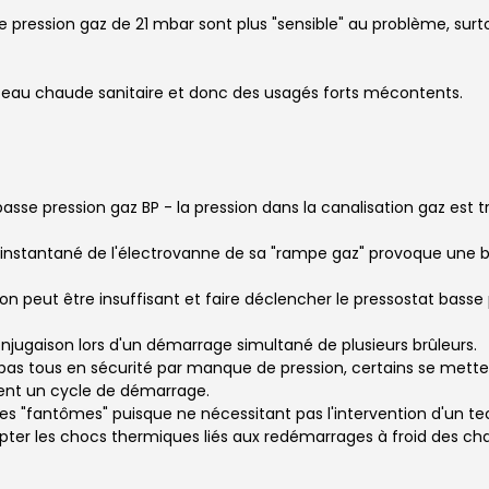
ne pression gaz de 21 mbar sont plus "sensible" au problème, surt
et eau chaude sanitaire et donc des usagés forts mécontents.
sse pression gaz BP - la pression dans la canalisation gaz est tr
 instantané de l'électrovanne de sa "rampe gaz" provoque une ba
 peut être insuffisant et faire déclencher le pressostat basse 
jugaison lors d'un démarrage simultané de plusieurs brûleurs.
t pas tous en sécurité par manque de pression, certains se metten
ment un cycle de démarrage.
s "fantômes" puisque ne nécessitant pas l'intervention d'un tec
pter les chocs thermiques liés aux redémarrages à froid des cha