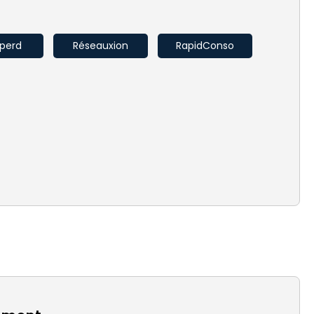
perd
Réseauxion
RapidConso